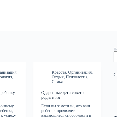
П
анизация
,
Красота
,
Организация
,
С
ология
,
Отдых
,
Психология
,
Семья
 ребенку
Одаренные дети советы
родителям
роннему
Если вы заметили, что ваш
ебенка,
ребенок проявляет
 к успеху
выдающиеся способности в