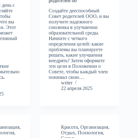
родителей оо
 день с
еляйте
Создайте дееспособный
чтобы
Совет родителей ООО, и вы
 что вы
получите надежного
и. Этот
союзника в улучшении
оможет
образовательной среды.
зитивный
Начните с четкого
определения целей: какие
проблемы вы планируете
решать, какие улучшения
внедрять? Затем оформите
ткие
эти цели в Положении о
овательно
Совете, чтобы каждый член
сь.
понимал свою…
writer
22 апреля 2025
25
анизация
,
Красота
,
Организация
,
ология
,
Отдых
,
Психология
,