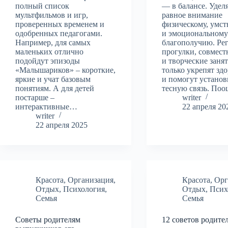
полный список
— в балансе. Удел
мультфильмов и игр,
равное внимание
проверенных временем и
физическому, умс
одобренных педагогами.
и эмоциональном
Например, для самых
благополучию. Ре
маленьких отлично
прогулки, совмес
подойдут эпизоды
и творческие заня
«Малышариков» – короткие,
только укрепят здо
яркие и учат базовым
и помогут установ
понятиям. А для детей
тесную связь. По
постарше –
writer
интерактивные…
22 апреля 20
writer
22 апреля 2025
Красота
,
Организация
,
Красота
,
Орг
Отдых
,
Психология
,
Отдых
,
Псих
Семья
Семья
Советы родителям
12 советов родите