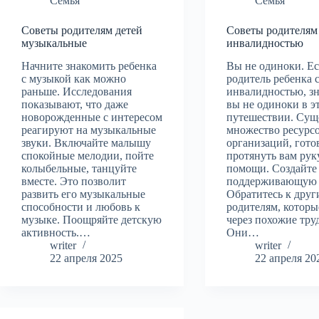
Семья
Семья
Советы родителям детей
Советы родителям 
музыкальные
инвалидностью
Начните знакомить ребенка
Вы не одиноки. Е
с музыкой как можно
родитель ребенка 
раньше. Исследования
инвалидностью, зн
показывают, что даже
вы не одиноки в э
новорожденные с интересом
путешествии. Сущ
реагируют на музыкальные
множество ресурс
звуки. Включайте малышу
организаций, гот
спокойные мелодии, пойте
протянуть вам рук
колыбельные, танцуйте
помощи. Создайте
вместе. Это позволит
поддерживающую 
развить его музыкальные
Обратитесь к друг
способности и любовь к
родителям, котор
музыке. Поощряйте детскую
через похожие тру
активность.…
Они…
writer
writer
22 апреля 2025
22 апреля 20