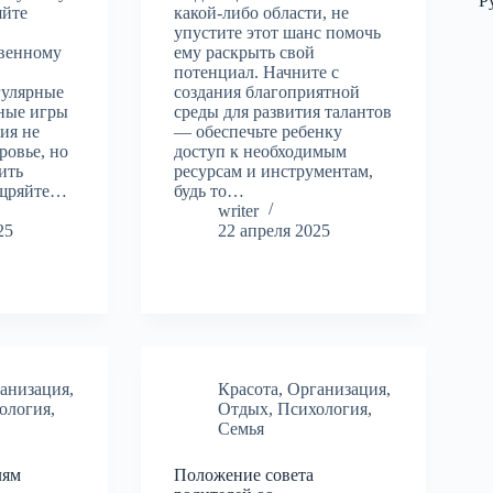
Р
яйте
какой-либо области, не
упустите этот шанс помочь
твенному
ему раскрыть свой
у
потенциал. Начните с
гулярные
создания благоприятной
тные игры
среды для развития талантов
тия не
— обеспечьте ребенку
ровье, но
доступ к необходимым
ить
ресурсам и инструментам,
ощряйте…
будь то…
writer
25
22 апреля 2025
анизация
,
Красота
,
Организация
,
ология
,
Отдых
,
Психология
,
Семья
лям
Положение совета