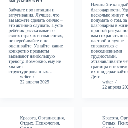
выпускников егэ
Начинайте каждый
Забудьте про нотации и
благодарности. Уд
запугивания. Лучшее, что
несколько минут, 
вы можете сделать сейчас –
подумать о том, за
это активно слушать. Пусть
благодарны в жизн
ребёнок рассказывает о
простой ритуал п
своих страхах и сомнениях,
вам сохранять по
не перебивайте и не
настрой и лучше
оценивайте. Узнайте, какие
справляться с
конкретно предметы
повседневными
вызывают наибольшую
трудностями.
тревогу. Возможно, ему не
Устанавливайте че
хватает
границы и послед
структурированных…
их придерживайте
writer
Дети…
22 апреля 2025
writer
22 апреля 20
Красота
,
Организация
,
Красота
,
Орг
Отдых
,
Психология
,
Отдых
,
Псих