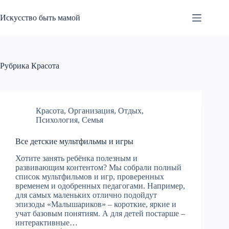
Перейти
к
Искусство быть мамой
сути
Рубрика
Красота
Красота
,
Организация
,
Отдых
,
Психология
,
Семья
Все детские мультфильмы и игры
Хотите занять ребёнка полезным и
развивающим контентом? Мы собрали полный
список мультфильмов и игр, проверенных
временем и одобренных педагогами. Например,
для самых маленьких отлично подойдут
эпизоды «Малышариков» – короткие, яркие и
учат базовым понятиям. А для детей постарше –
интерактивные…